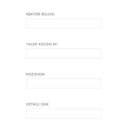
İLETİŞİM
SEKTÖR BILGISI
TALEP EDILEN M²
POZISYON
YETKILI İSIM