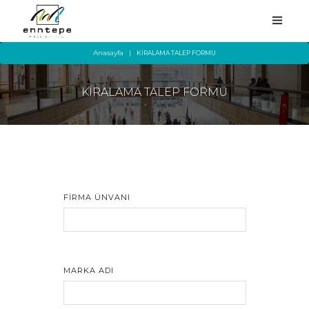
Anasayfa
KİRALAMA TALEP FORMU
KİRALAMA TALEP FORMU
ANASAYFA
KURUMSAL
MAĞAZALAR
HİZMETLER
FIRMA ÜNVANI
YEME-İÇME
KAMPANYA
MARKA ADI
ETKİNLİKLER