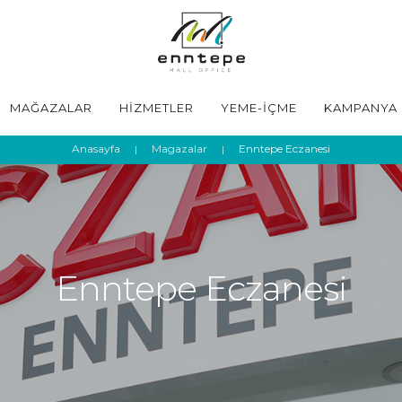
MAĞAZALAR
HİZMETLER
YEME-İÇME
KAMPANYA
Anasayfa
Magazalar
Enntepe Eczanesi
Enntepe Eczanesi