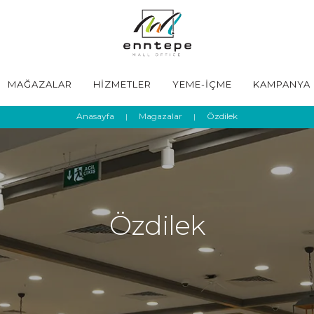
MAĞAZALAR
HİZMETLER
YEME-İÇME
KAMPANYA
Anasayfa
Magazalar
Özdilek
Özdilek