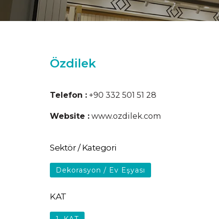
Özdilek
Telefon :
+90 332 501 51 28
Website :
www.ozdilek.com
Sektör / Kategori
Dekorasyon / Ev Eşyası
KAT