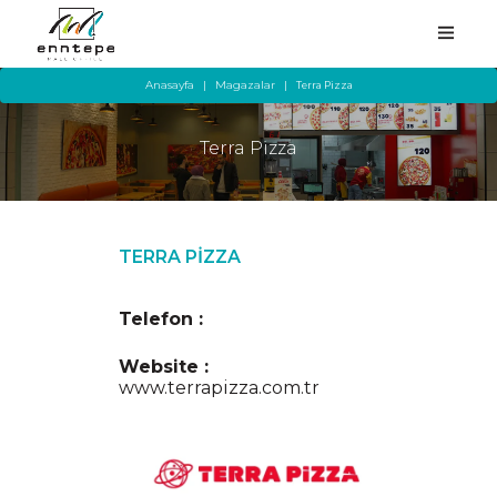
Anasayfa
Magazalar
Terra Pizza
Terra Pizza
ANASAYFA
KURUMSAL
TERRA PİZZA
MAĞAZALAR
HİZMETLER
Telefon :
YEME-İÇME
Website :
www.terrapizza.com.tr
KAMPANYA
ETKİNLİKLER