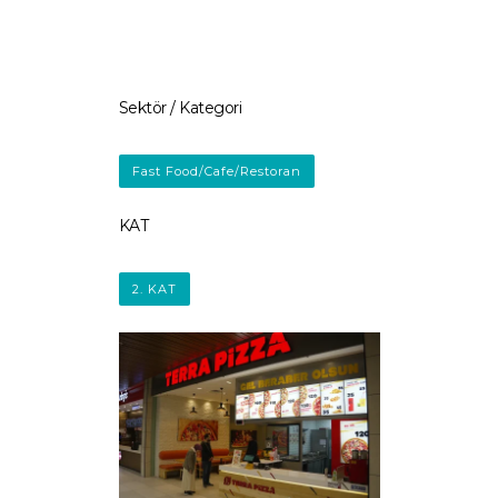
İLETİŞİM
Sektör / Kategori
Fast Food/Cafe/Restoran
KAT
2. KAT