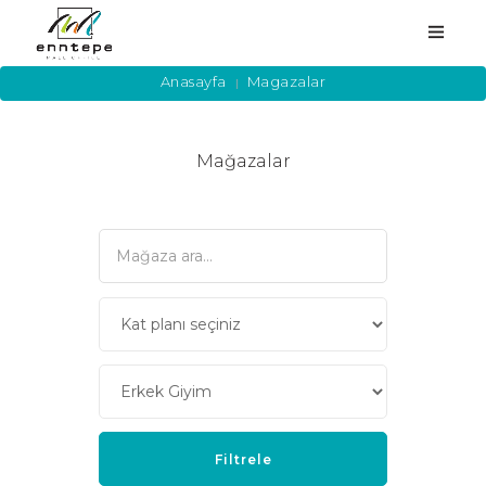
Anasayfa
Magazalar
ANASAYFA
Mağazalar
KURUMSAL
MAĞAZALAR
HİZMETLER
YEME-İÇME
KAMPANYA
ETKİNLİKLER