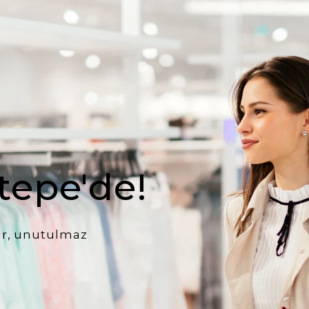
ntepe'de!
lar, unutulmaz