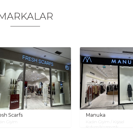
MARKALAR
esh Scarfs
Manuka
dın Giyim
Kadın Giyim / Kişisel
Bakım/Kozmetik