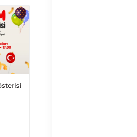
sterisi
30 Ağustos’ta
Kapılarımızı Sizler İçin
Açıyoruz
Tarih: 30 Ağustos 2023
Saat: 13:00