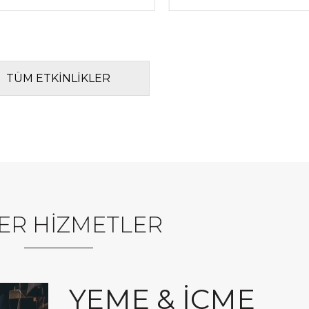
TÜM ETKİNLİKLER
ER HİZMETLER
YEME & İÇME