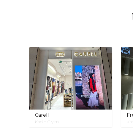
Carell
Fr
Kadın Giyim
Ka