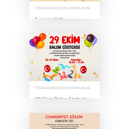
ETKINLIKLER
,
GEÇMIŞ ETKINLIKLER
Survivor Kids
by
0
ENNTEPE
ETKINLIKLER
,
GEÇMIŞ ETKINLIKLER
29 Ekim Balon Gösterisi
by
0
ENNTEPE