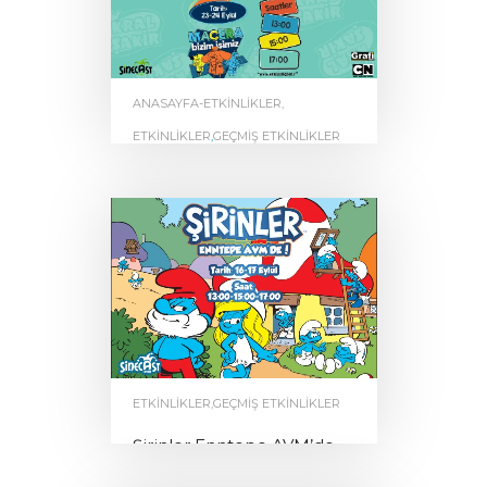
ANASAYFA-ETKINLIKLER
,
ETKINLIKLER
,
GEÇMIŞ ETKINLIKLER
Kral Şakir Enntepe AVM’de
by
0
ENNTEPE
ETKINLIKLER
,
GEÇMIŞ ETKINLIKLER
Şirinler Enntepe AVM’de