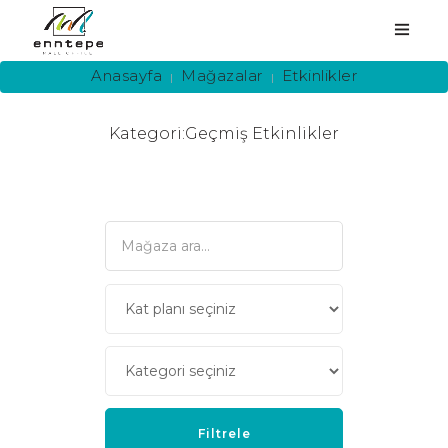
Anasayfa
Mağazalar
Etkinlikler
Kategori:Geçmiş Etkinlikler
ANASAYFA
KURUMSAL
MAĞAZALAR
HİZMETLER
YEME-İÇME
KAMPANYA
ETKİNLİKLER