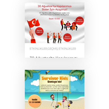
by
0
ENNTEPE
ETKINLIKLER
,
GEÇMIŞ ETKINLIKLER
30 Ağustos’ta Kapılarımızı
Sizler İçin Açıyoruz
by
0
ENNTEPE