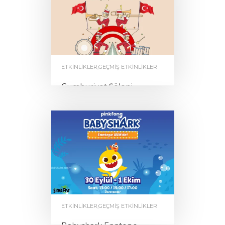
ETKINLIKLER
,
GEÇMIŞ ETKINLIKLER
Cumhuriyet Şöleni
by
0
ENNTEPE
ETKINLIKLER
,
GEÇMIŞ ETKINLIKLER