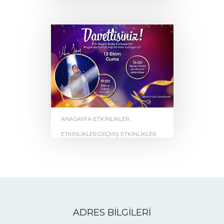
Babyshark Enntepe
AVM’de
by
0
ENNTEPE
ANASAYFA-ETKINLIKLER
,
ETKINLIKLER
,
GEÇMIŞ ETKINLIKLER
Enn Büyük Açılış
Enntepe’de
by
0
ENNTEPE
ADRES BİLGİLERİ