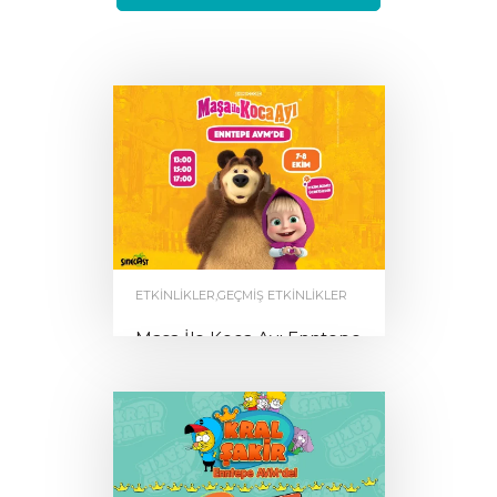
İLETİŞİM
ETKINLIKLER
,
GEÇMIŞ ETKINLIKLER
Maşa İle Koca Ayı Enntepe
AVM’de
by
0
ENNTEPE