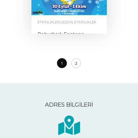
ETKINLIKLER
,
GEÇMIŞ ETKINLIKLER
Babyshark Enntepe
AVM’de
by
0
1
2
ENNTEPE
ADRES BİLGİLERİ