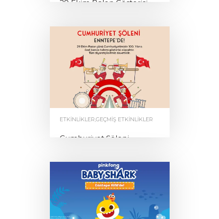
29 Ekim Balon Gösterisi
by
0
ENNTEPE
ETKINLIKLER
,
GEÇMIŞ ETKINLIKLER
Cumhuriyet Şöleni
by
0
ENNTEPE