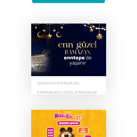
İLETİŞİM
ANASAYFA-ETKINLIKLER
,
ETKINLIKLER
,
GÜNCEL ETKINLIKLER
En güzel Ramazan
EnnTepe’de Yaşarnı .
by
0
ENNTEPE