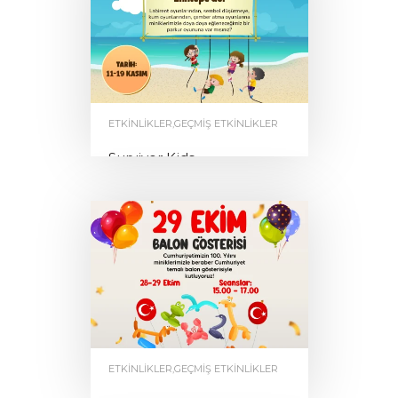
ETKINLIKLER
,
GEÇMIŞ ETKINLIKLER
Survivor Kids
by
0
ENNTEPE
ETKINLIKLER
,
GEÇMIŞ ETKINLIKLER