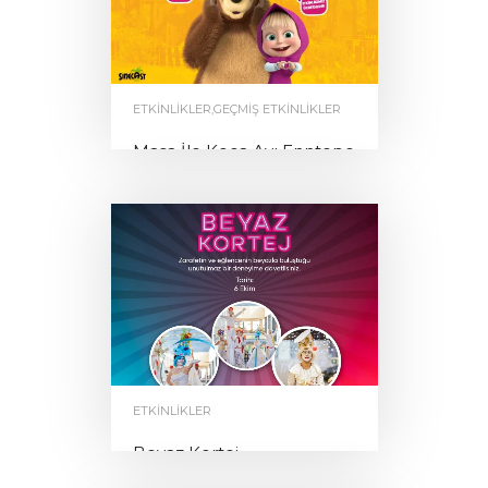
ETKINLIKLER
,
GEÇMIŞ ETKINLIKLER
Maşa İle Koca Ayı Enntepe
AVM’de
by
0
ENNTEPE
ETKINLIKLER
Beyaz Kortej