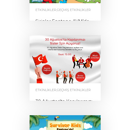
ETKINLIKLER
,
GEÇMIŞ ETKINLIKLER
Şirinler Enntepe AVM’de
by
0
ENNTEPE
ETKINLIKLER
,
GEÇMIŞ ETKINLIKLER
30 Ağustos’ta Kapılarımızı
Sizler İçin Açıyoruz
by
0
ENNTEPE