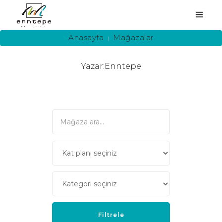
Anasayfa
Mağazalar
Yazar:Enntepe
ANASAYFA
KURUMSAL
MAĞAZALAR
HİZMETLER
YEME-İÇME
KAMPANYA
ETKİNLİKLER