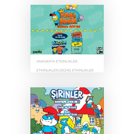
by
0
ENNTEPE
ANASAYFA-ETKINLIKLER
,
ETKINLIKLER
,
GEÇMIŞ ETKINLIKLER
Kral Şakir Enntepe AVM’de
by
0
ENNTEPE